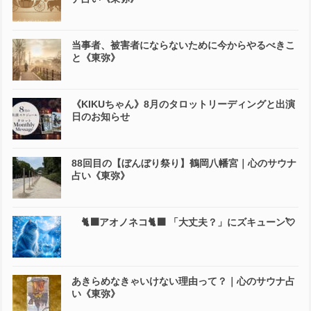
当事者、被害者にならないために今からやるべきこ
と《東弥》
《KIKUちゃん》8月のタロットリーディングと出演
日のお知らせ
88回目の【ぼんぼり祭り】鶴岡八幡宮｜心のサウナ
占い《東弥》
🐈‍⬛アオノネコ🐈‍⬛ 「大丈夫？」にズキューン💘
あきらめなきゃいけない理由って？｜心のサウナ占
い《東弥》