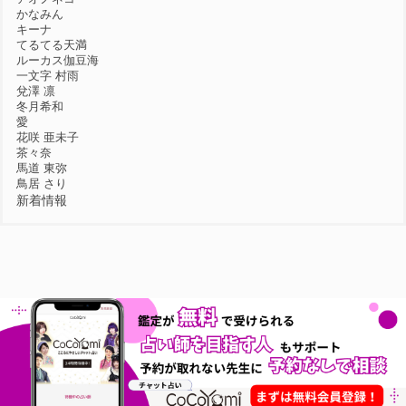
かなみん
キーナ
てるてる天満
ルーカス伽豆海
一文字 村雨
兌澤 凛
冬月希和
愛
花咲 亜未子
茶々奈
馬道 東弥
鳥居 さり
新着情報