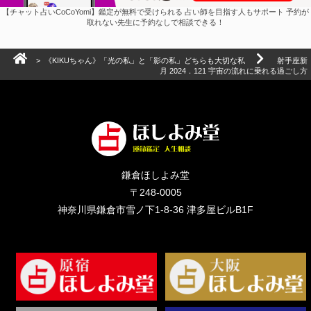
【チャット占いCoCoYomi】鑑定が無料で受けられる 占い師を目指す人もサポート 予約が
取れない先生に予約なしで相談できる！
>
《KIKUちゃん》「光の私」と「影の私」どちらも大切な私
射手座新
月 2024．121 宇宙の流れに乗れる過ごし方
鎌倉ほしよみ堂
〒248-0005
神奈川県鎌倉市雪ノ下1-8-36 津多屋ビルB1F