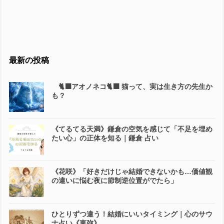
最新の投稿
🐈‍⬛アオノネコ🐈‍⬛ 猫って、実は生き方の先生か
も？
《てるてる天満》鎌倉の空気を感じて「不足を埋め
たい心」の正体を知る｜鎌倉 占い
《花咲》「好きだけじゃ結婚できないかも…価値観
の違いに悩む夜に節制逆位置がでたら」
ひとりずつ違う！結婚にいいタイミング｜心のサウ
ナ占い《東弥》