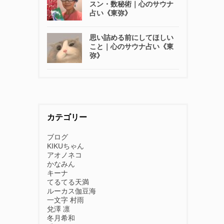
スン・数秘術｜心のサウナ
占い《東弥》
思い詰める前にしてほしい
こと｜心のサウナ占い《東
弥》
カテゴリー
ブログ
KIKUちゃん
アオノネコ
かなみん
キーナ
てるてる天満
ルーカス伽豆海
一文字 村雨
兌澤 凛
冬月希和