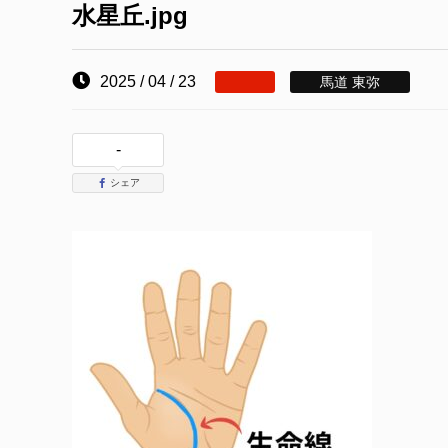
水星丘.jpg
2025 / 04 / 23
馬道 東弥
-
シェア