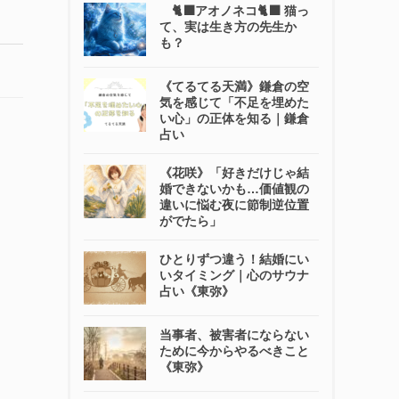
🐈‍⬛アオノネコ🐈‍⬛ 猫っ
て、実は生き方の先生か
も？
《てるてる天満》鎌倉の空
気を感じて「不足を埋めた
い心」の正体を知る｜鎌倉
占い
《花咲》「好きだけじゃ結
婚できないかも…価値観の
違いに悩む夜に節制逆位置
がでたら」
ひとりずつ違う！結婚にい
いタイミング｜心のサウナ
占い《東弥》
当事者、被害者にならない
ために今からやるべきこと
《東弥》