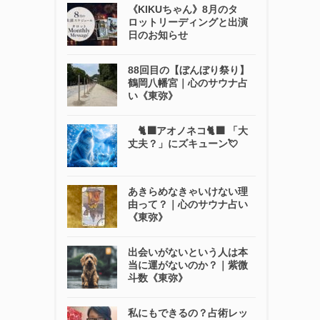
《KIKUちゃん》8月のタ
ロットリーディングと出演
日のお知らせ
88回目の【ぼんぼり祭り】
鶴岡八幡宮｜心のサウナ占
い《東弥》
🐈‍⬛アオノネコ🐈‍⬛ 「大
丈夫？」にズキューン💘
あきらめなきゃいけない理
由って？｜心のサウナ占い
《東弥》
出会いがないという人は本
当に運がないのか？｜紫微
斗数《東弥》
私にもできるの？占術レッ