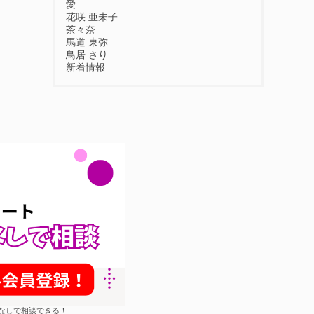
愛
花咲 亜未子
茶々奈
馬道 東弥
鳥居 さり
新着情報
約なしで相談できる！