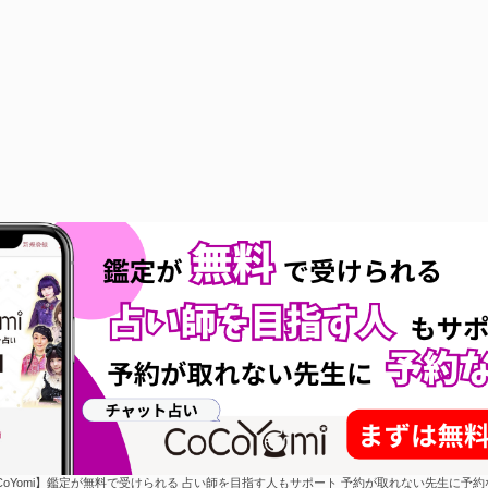
CoYomi】鑑定が無料で受けられる 占い師を目指す人もサポート 予約が取れない先生に予