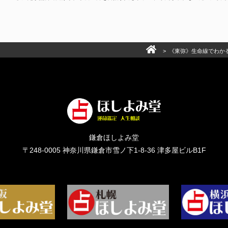
>
《東弥》生命線でわか
鎌倉ほしよみ堂
〒248-0005
神奈川県鎌倉市雪ノ下1-8-36 津多屋ビルB1F