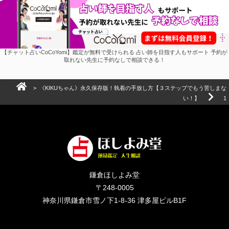
【チャット占いCoCoYomi】鑑定が無料で受けられる 占い師を目指す人もサポート 予約が
取れない先生に予約なしで相談できる！
>
《KIKUちゃん》永久保存版！執着の手放し方【３ステップでもう苦しまな
い！】
1
鎌倉ほしよみ堂
〒248-0005
神奈川県鎌倉市雪ノ下1-8-36 津多屋ビルB1F