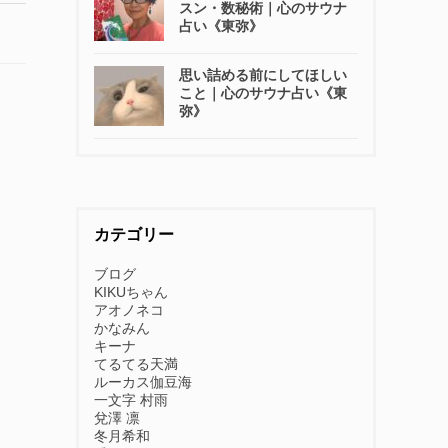
スン・数秘術｜心のサウナ
占い《東弥》
思い詰める前にしてほしい
こと｜心のサウナ占い《東
弥》
カテゴリー
ブログ
KIKUちゃん
アオノネコ
かなみん
キーナ
てるてる天満
ルーカス伽豆海
一文字 村雨
兌澤 凛
冬月希和