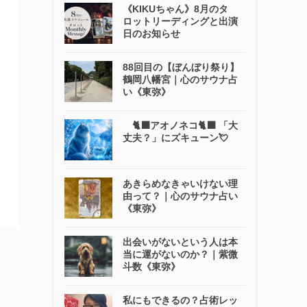
《KIKUちゃん》8月のタ
ロットリーディングと出演
日のお知らせ
88回目の【ぼんぼり祭り】
鶴岡八幡宮｜心のサウナ占
い《東弥》
🐈‍⬛アオノネコ🐈‍⬛ 「大
丈夫？」にズキューン💘
あきらめなきゃいけない理
由って？｜心のサウナ占い
《東弥》
出会いがないという人は本
当に運がないのか？｜紫微
斗数《東弥》
私にもできるの？占術レッ