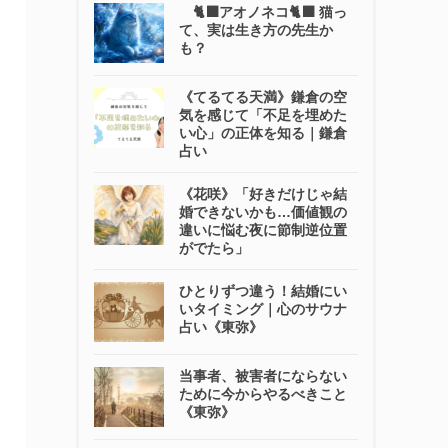
🐈‍⬛アオノネコ🐈‍⬛ 猫っ
て、実は生き方の先生か
も？
《てるてる天満》鎌倉の空
気を感じて「不足を埋めた
い心」の正体を知る｜鎌倉
占い
《花咲》「好きだけじゃ結
婚できないかも…価値観の
違いに悩む夜に節制逆位置
がでたら」
ひとりずつ違う！結婚にい
いタイミング｜心のサウナ
占い《東弥》
当事者、被害者にならない
ために今からやるべきこと
《東弥》