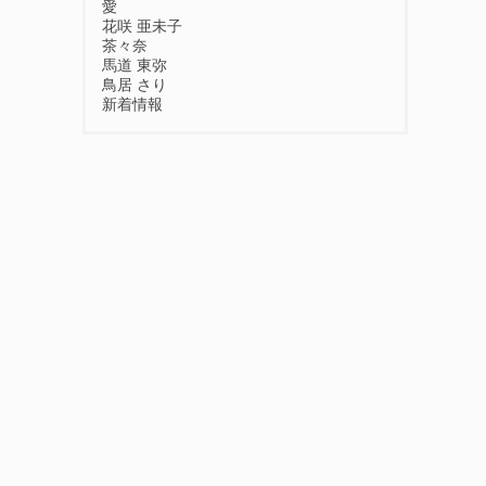
愛
花咲 亜未子
茶々奈
馬道 東弥
鳥居 さり
新着情報