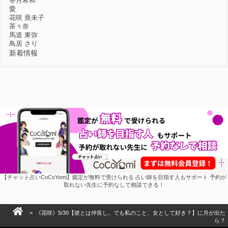
冬月希和
愛
花咲 亜未子
茶々奈
馬道 東弥
鳥居 さり
新着情報
【チャット占いCoCoYomi】鑑定が無料で受けられる 占い師を目指す人もサポート 予約が
取れない先生に予約なしで相談できる！
> 《花咲》5/30【彼とは仲良し。でも私のこと、女として好き？】に月が出た
ら？