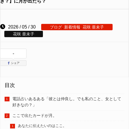
き？】に月が出たら？
2026 / 05 / 30
ブログ
,
新着情報
,
花咲 亜未子
花咲 亜未子
-
シェア
目次
電話占いあるある「彼とは仲良し。でも私のこと、女として
好きなの？」
ここで出たカードが月。
あなたに伝えたいのはここ。