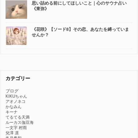
思い詰める前にしてほしいこと｜心のサウナ占い
《東弥》
《花咲》【ソード8】その恋、あなたを縛っていま
せんか？
カテゴリー
ブログ
KIKUちゃん
アオノネコ
かなみん
キーナ
てるてる天満
ルーカス伽豆海
一文字 村雨
兌澤 凛