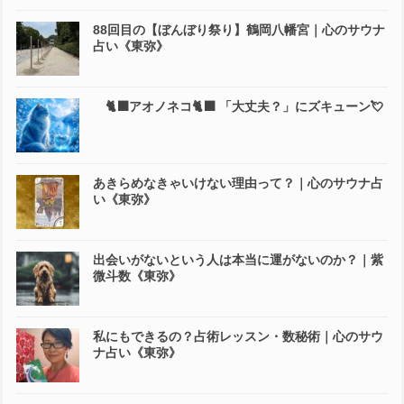
88回目の【ぼんぼり祭り】鶴岡八幡宮｜心のサウナ
占い《東弥》
🐈‍⬛アオノネコ🐈‍⬛ 「大丈夫？」にズキューン💘
あきらめなきゃいけない理由って？｜心のサウナ占
い《東弥》
出会いがないという人は本当に運がないのか？｜紫
微斗数《東弥》
私にもできるの？占術レッスン・数秘術｜心のサウ
ナ占い《東弥》