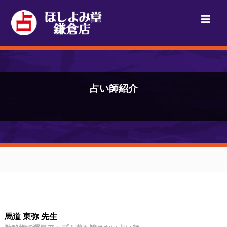
占い師紹介
馬道 東弥 先生