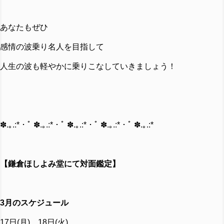
あなたもぜひ
感情の波乗り名人を目指して
人生の波も軽やかに乗りこなしていきましょう！
✽.｡.:*・ﾟ ✽.｡.:*・ﾟ ✽.｡.:*・ﾟ ✽.｡.:*・ﾟ ✽.｡.:*
【鎌倉ほしよみ堂にて対面鑑定】
3月のスケジュール
17日(月) 18日(火)