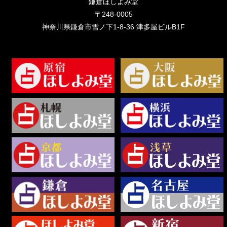
【チャット占いCoCoYomi】鑑定が無料で受けられる 占い師を目指す人もサポート 予約が
取れない先生に予約なしで相談できる！
> 《KIKUちゃん》エントロピーに逆らうと？感情の発散方法／抵抗感、恐怖心
の理由
鎌倉ほしよみ堂
〒248-0005
神奈川県鎌倉市雪ノ下1-8-36 津多屋ビルB1F