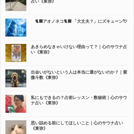
ひとりずつ違う！結婚にいいタイミング｜心のサウ
ナ占い《東弥》
当事者、被害者にならないために今からやるべきこ
と《東弥》
《KIKUちゃん》8月のタロットリーディングと出演
日のお知らせ
88回目の【ぼんぼり祭り】鶴岡八幡宮｜心のサウナ
占い《東弥》
🐈‍⬛アオノネコ🐈‍⬛ 「大丈夫？」にズキューン💘
あきらめなきゃいけない理由って？｜心のサウナ占