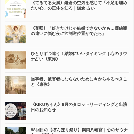
« 《村雨》時間をかけてさらに力を身に
鎌倉 占い 手相【太陽線】で人気もUP！
つけるとき「山天大畜」
《東弥》の開運法 »
最新の投稿
🐈‍⬛アオノネコ🐈‍⬛ 猫って、実は生き方の先生か
も？
《てるてる天満》鎌倉の空気を感じて「不足を埋め
たい心」の正体を知る｜鎌倉 占い
《花咲》「好きだけじゃ結婚できないかも…価値観
の違いに悩む夜に節制逆位置がでたら」