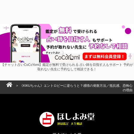
KIKUちゃん
アオノネコ
かなみん
キーナ
てるてる天満
ルーカス伽豆海
一文字 村雨
兌澤 凛
冬月希和
愛
花咲 亜未子
茶々奈
馬道 東弥
鳥居 さり
新着情報