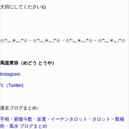
大切にしてくださいね
☆*:.｡.✳︎.｡.:*☆・☆*:.｡.✳︎.｡.:*☆・☆*:.｡.✳︎.｡.:*☆・☆*:.｡.✳︎.｡.:*☆
馬道東弥（めどう とうや）
Instagram
𝕏（Twitter)
過去ブログまとめ↓
手相・紫微斗数・金運・イーチンタロット・タロット・数秘
術・風水 ブログまとめ