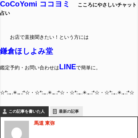
CoCoYomi ココヨミ
こころにやさしいチャット
占い
お店で直接聞きたい！という方には
鎌倉ほしよみ堂
LINE
鑑定予約・お問い合わせは
で簡単に。
☆*:.｡.✳︎.｡.:*☆・☆*:.｡.✳︎.｡.:*☆・☆*:.｡.✳︎.｡.:*☆・☆*:.｡.✳︎.｡.:*☆
この記事を書いた人
最新の記事
馬道 東弥