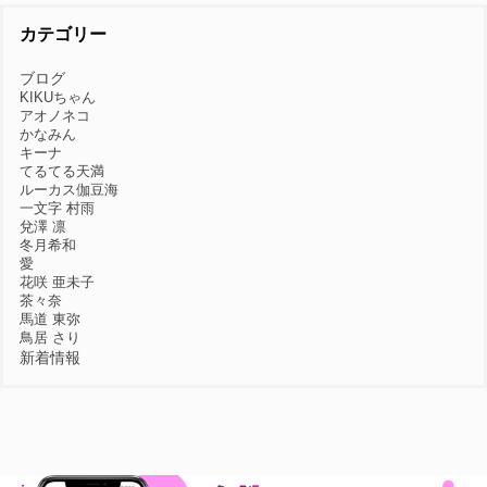
カテゴリー
ブログ
KIKUちゃん
アオノネコ
かなみん
キーナ
てるてる天満
ルーカス伽豆海
一文字 村雨
兌澤 凛
冬月希和
愛
花咲 亜未子
茶々奈
馬道 東弥
鳥居 さり
新着情報