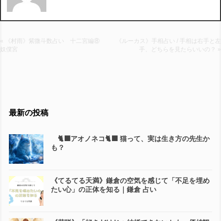
« 《村雨》紫微斗数占い 十二宮編⑧
《ルーカス》手相占い / 手相は右手と左
奴僕宮
手、どちらを見たらいいの？ »
最新の投稿
🐈‍⬛アオノネコ🐈‍⬛ 猫って、実は生き方の先生か
も？
《てるてる天満》鎌倉の空気を感じて「不足を埋め
たい心」の正体を知る｜鎌倉 占い