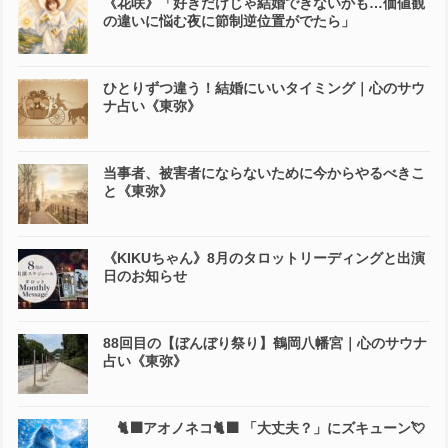
《花咲》「好きだけじゃ結婚できないかも…価値観
の違いに悩む夜に節制逆位置がでたら」
ひとりずつ違う！結婚にいいタイミング｜心のサウ
ナ占い《東弥》
当事者、被害者にならないために今からやるべきこ
と《東弥》
《KIKUちゃん》8月のタロットリーディングと出演
日のお知らせ
88回目の【ぼんぼり祭り】鶴岡八幡宮｜心のサウナ
占い《東弥》
🐈‍⬛アオノネコ🐈‍⬛ 「大丈夫？」にズキューン💘