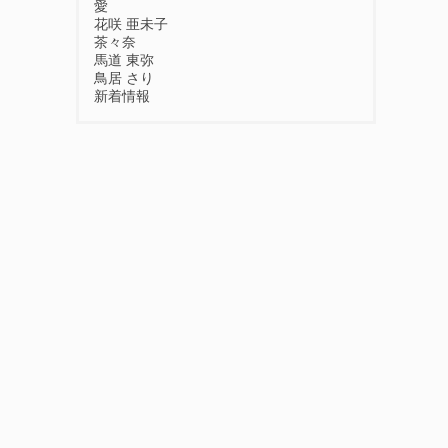
愛
花咲 亜未子
茶々奈
馬道 東弥
鳥居 さり
新着情報