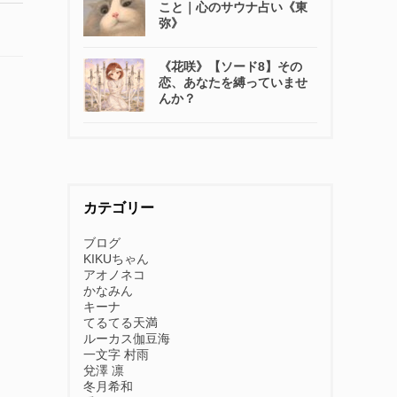
こと｜心のサウナ占い《東
弥》
《花咲》【ソード8】その
恋、あなたを縛っていませ
んか？
カテゴリー
ブログ
KIKUちゃん
アオノネコ
かなみん
キーナ
てるてる天満
ルーカス伽豆海
一文字 村雨
兌澤 凛
冬月希和