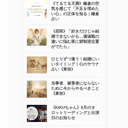
《てるてる天満》鎌倉の空
気を感じて「不足を埋めた
い心」の正体を知る｜鎌倉
占い
《花咲》「好きだけじゃ結
婚できないかも…価値観の
違いに悩む夜に節制逆位置
がでたら」
ひとりずつ違う！結婚にい
いタイミング｜心のサウナ
占い《東弥》
当事者、被害者にならない
ために今からやるべきこと
《東弥》
《KIKUちゃん》8月のタ
ロットリーディングと出演
日のお知らせ