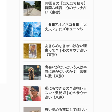
88回目の【ぼんぼり祭り】
鶴岡八幡宮｜心のサウナ占
い《東弥》
🐈‍⬛アオノネコ🐈‍⬛ 「大
丈夫？」にズキューン💘
あきらめなきゃいけない理
由って？｜心のサウナ占い
《東弥》
出会いがないという人は本
当に運がないのか？｜紫微
斗数《東弥》
私にもできるの？占術レッ
スン・数秘術｜心のサウナ
占い《東弥》
思い詰める前にしてほしい