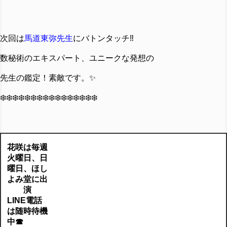
次回は
馬道東弥先生
にバトンタッチ‼️
数秘術のエキスパート、ユニークな発想の
先生の鑑定！素敵です。✨
❄️❄️❄️❄️❄️❄️❄️❄️❄️❄️❄️❄️❄️❄️❄️❄️
花咲は毎週
火曜日、日
曜日、ほし
よみ堂に出
演
LINE電話
は随時待機
中☎