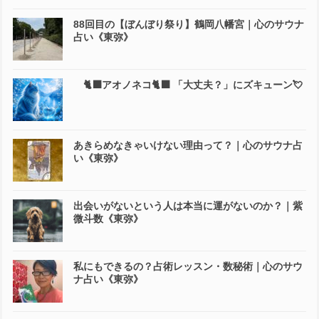
88回目の【ぼんぼり祭り】鶴岡八幡宮｜心のサウナ
占い《東弥》
🐈‍⬛アオノネコ🐈‍⬛ 「大丈夫？」にズキューン💘
あきらめなきゃいけない理由って？｜心のサウナ占
い《東弥》
出会いがないという人は本当に運がないのか？｜紫
微斗数《東弥》
私にもできるの？占術レッスン・数秘術｜心のサウ
ナ占い《東弥》