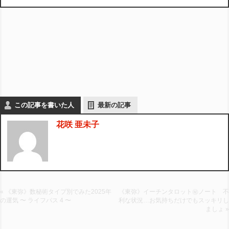
この記事を書いた人
最新の記事
花咲 亜未子
« 《東弥》数秘術タイプ別でみた2025年
《東弥》イーチンタロット㊙︎ノート 不
の運気 〜 ライフパス 4 〜
利な状況…お気持ちだけでもスッキリし
ましょ »