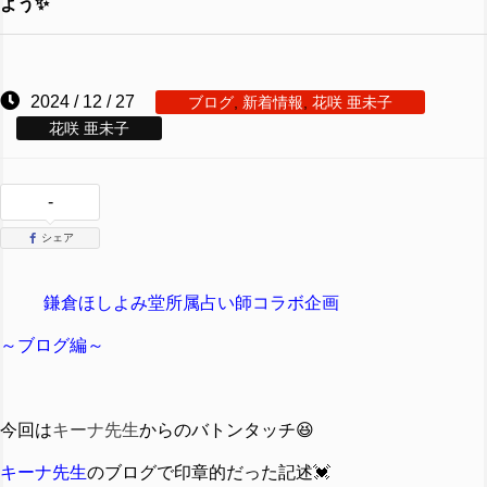
よう✨
2024 / 12 / 27
ブログ
,
新着情報
,
花咲 亜未子
花咲 亜未子
-
シェア
鎌倉ほしよみ堂所属占い師コラボ企画
～ブログ編～
今回は
キーナ先生
からのバトンタッチ😆
キーナ先生
のブログで印章的だった
記述💓