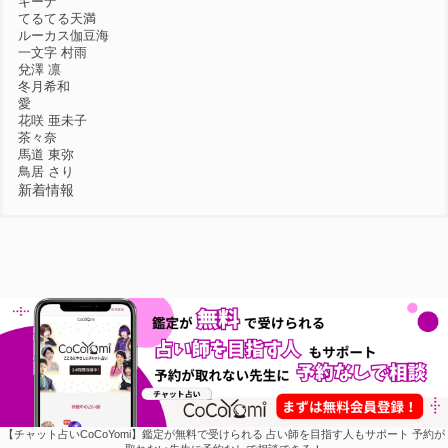
キーナ
てるてる天満
ルーカス伽豆海
一文字 村雨
兌澤 凛
冬月希和
愛
花咲 亜未子
茶々奈
馬道 東弥
鳥居 さり
新着情報
【チャット占いCoCoYomi】鑑定が無料で受けられる 占い師を目指す人もサポート 予約が