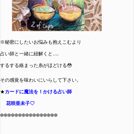
※
秘密にしたいお悩みも抱えこむより
占い師と一緒に紐解くと….
するする絡まった糸がほどける😳
その感覚を味わいにいらして下さい。
★
カードに魔法を！かける占い師
花咲亜未子♡
❄️❄️❄️❄️❄️❄️❄️❄️❄️❄️❄️❄️❄️❄️❄️❄️