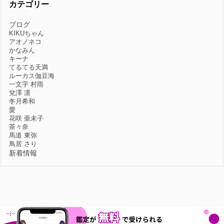
カテゴリー
ブログ
KIKUちゃん
アオノネコ
かなみん
キーナ
てるてる天満
ルーカス伽豆海
一文字 村雨
兌澤 凛
冬月希和
愛
花咲 亜未子
茶々奈
馬道 東弥
鳥居 さり
新着情報