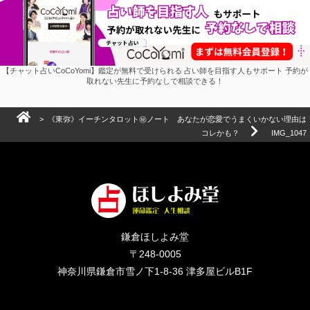
【チャット占いCoCoYomi】鑑定が無料で受けられる 占い師を目指す人もサポート 予約が
取れない先生に予約なしで相談できる！
>
《東弥》イーチンタロット㊙︎ノート あなたが恋愛でうまくいかない理由は
コレかも？
IMG_1047
鎌倉ほしよみ堂
〒248-0005
神奈川県鎌倉市雪ノ下1-8-36 津多屋ビルB1F