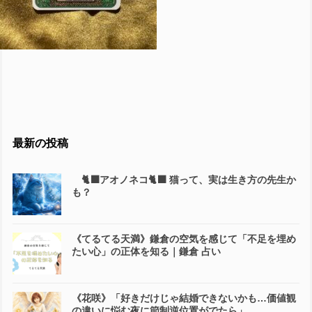
最新の投稿
🐈‍⬛アオノネコ🐈‍⬛ 猫って、実は生き方の先生か
も？
《てるてる天満》鎌倉の空気を感じて「不足を埋め
たい心」の正体を知る｜鎌倉 占い
《花咲》「好きだけじゃ結婚できないかも…価値観
の違いに悩む夜に節制逆位置がでたら」