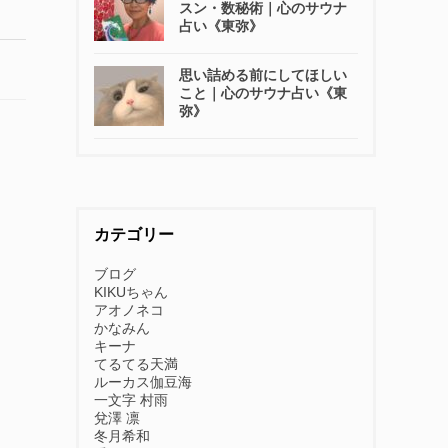
スン・数秘術｜心のサウナ
占い《東弥》
思い詰める前にしてほしい
こと｜心のサウナ占い《東
弥》
カテゴリー
ブログ
KIKUちゃん
アオノネコ
かなみん
キーナ
てるてる天満
ルーカス伽豆海
一文字 村雨
兌澤 凛
冬月希和