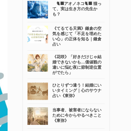
🐈‍⬛アオノネコ🐈‍⬛ 猫っ
て、実は生き方の先生か
も？
《てるてる天満》鎌倉の空
気を感じて「不足を埋めた
い心」の正体を知る｜鎌倉
占い
《花咲》「好きだけじゃ結
婚できないかも…価値観の
違いに悩む夜に節制逆位置
がでたら」
ひとりずつ違う！結婚にい
いタイミング｜心のサウナ
占い《東弥》
当事者、被害者にならない
ために今からやるべきこと
《東弥》