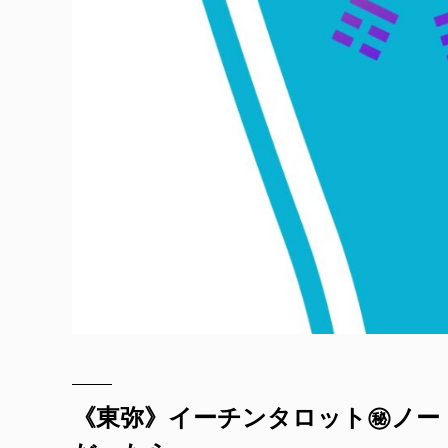
《東弥》イーチンタロット㊙︎ノ