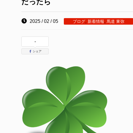
だったら
2025 / 02 / 05
ブログ
,
新着情報
,
馬道 東弥
-
シェア