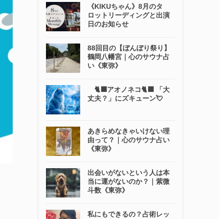
《KIKUちゃん》8月のタ
ロットリーディングと出演
日のお知らせ
88回目の【ぼんぼり祭り】
鶴岡八幡宮｜心のサウナ占
い《東弥》
🐈‍⬛アオノネコ🐈‍⬛ 「大
丈夫？」にズキューン💘
あきらめなきゃいけない理
由って？｜心のサウナ占い
《東弥》
出会いがないという人は本
当に運がないのか？｜紫微
斗数《東弥》
私にもできるの？占術レッ