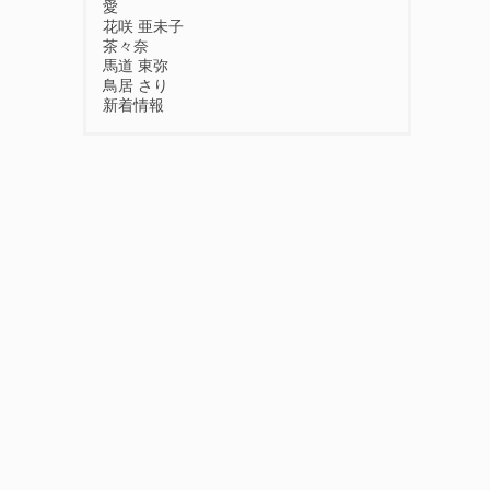
愛
花咲 亜未子
茶々奈
馬道 東弥
鳥居 さり
新着情報