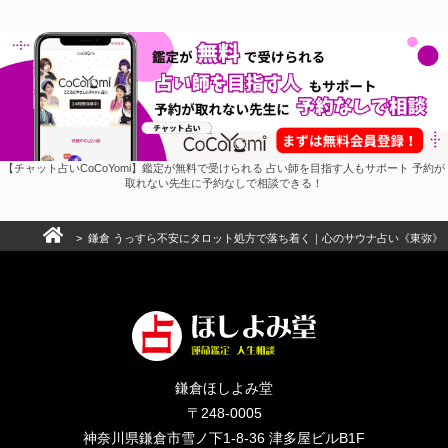
【チャット占いCoCoYomi】鑑定が無料で受けられる 占い師を目指す人もサポート 予約が
取れない先生に予約なしで相談できる！
> 鎌倉 うっすら不安にタロット処方で落ち着く｜心のサウナ占い《東弥》
鎌倉ほしよみ堂
〒248-0005
神奈川県鎌倉市雪ノ下1-8-36 津多屋ビルB1F