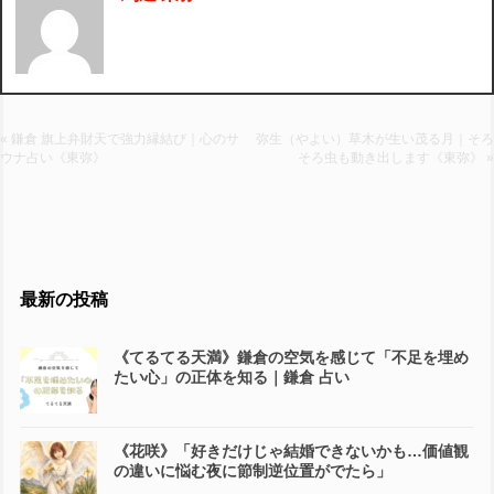
« 鎌倉 旗上弁財天で強力縁結び｜心のサ
弥生（やよい）草木が生い茂る月｜そろ
ウナ占い《東弥》
そろ虫も動き出します《東弥》 »
最新の投稿
《てるてる天満》鎌倉の空気を感じて「不足を埋め
たい心」の正体を知る｜鎌倉 占い
《花咲》「好きだけじゃ結婚できないかも…価値観
の違いに悩む夜に節制逆位置がでたら」