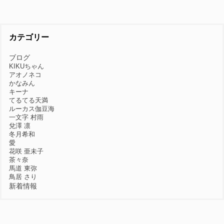
カテゴリー
ブログ
KIKUちゃん
アオノネコ
かなみん
キーナ
てるてる天満
ルーカス伽豆海
一文字 村雨
兌澤 凛
冬月希和
愛
花咲 亜未子
茶々奈
馬道 東弥
鳥居 さり
新着情報