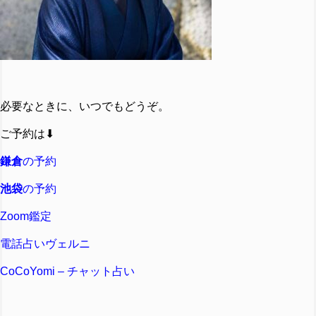
必要なときに、いつでもどうぞ。
ご予約は⬇︎
鎌倉
の予約
池袋
の予約
Zoom鑑定
電話占いヴェルニ
CoCoYomi – チャット占い