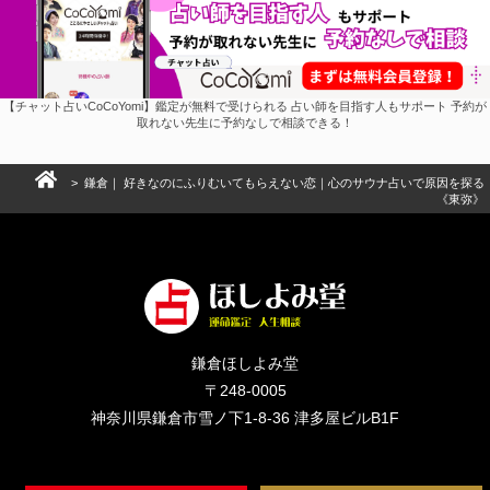
【チャット占いCoCoYomi】鑑定が無料で受けられる 占い師を目指す人もサポート 予約が
取れない先生に予約なしで相談できる！
> 鎌倉｜ 好きなのにふりむいてもらえない恋｜心のサウナ占いで原因を探る
《東弥》
鎌倉ほしよみ堂
〒248-0005
神奈川県鎌倉市雪ノ下1-8-36 津多屋ビルB1F