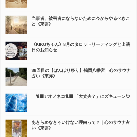
当事者、被害者にならないために今からやるべきこ
と《東弥》
《KIKUちゃん》8月のタロットリーディングと出演
日のお知らせ
88回目の【ぼんぼり祭り】鶴岡八幡宮｜心のサウナ
占い《東弥》
🐈‍⬛アオノネコ🐈‍⬛ 「大丈夫？」にズキューン💘
あきらめなきゃいけない理由って？｜心のサウナ占
い《東弥》