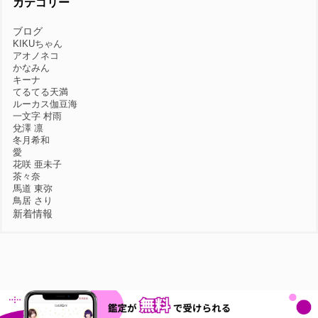
カテゴリー
ブログ
KIKUちゃん
アオノネコ
かなみん
キーナ
てるてる天満
ルーカス伽豆海
一文字 村雨
兌澤 凛
冬月希和
愛
花咲 亜未子
茶々奈
馬道 東弥
鳥居 さり
新着情報