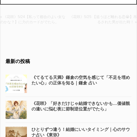
« 《花咲》5/24【私って都合のよい女な
《花咲》5/25 【追うほど離れる恋😭】吊
のかな？】に力のカードがでたら。
るされた男が出た時！ »
最新の投稿
《てるてる天満》鎌倉の空気を感じて「不足を埋め
たい心」の正体を知る｜鎌倉 占い
《花咲》「好きだけじゃ結婚できないかも…価値観
の違いに悩む夜に節制逆位置がでたら」
ひとりずつ違う！結婚にいいタイミング｜心のサウ
ナ占い《東弥》