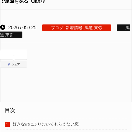
で原因を探る《東弥》
2026 / 05 / 25
ブログ
,
新着情報
,
馬道 東弥
馬
道 東弥
-
シェア
目次
好きなのにふりむいてもらえない恋