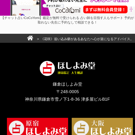
【チャット占いCoCoYomi】鑑定が無料で受けられる 占い師を目指す人もサポート 予約が
取れない先生に予約なしで相談できる！
> 《花咲》追い込み癖があるあなたへ心が楽になるアドバイス。
鎌倉ほしよみ堂
〒248-0005
神奈川県鎌倉市雪ノ下1-8-36 津多屋ビルB1F