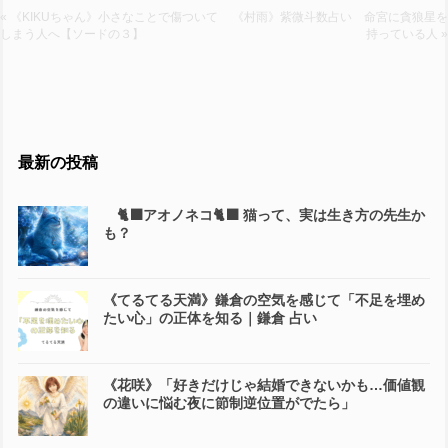
« 《KIKUちゃん》小さなことで傷ついて
《村雨》紫微斗数占い 命宮に貪狼星を
しまう人へ【ソードの３】
持っている人 »
最新の投稿
🐈‍⬛アオノネコ🐈‍⬛ 猫って、実は生き方の先生か
も？
《てるてる天満》鎌倉の空気を感じて「不足を埋め
たい心」の正体を知る｜鎌倉 占い
《花咲》「好きだけじゃ結婚できないかも…価値観
の違いに悩む夜に節制逆位置がでたら」