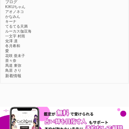
ブログ
KIKUちゃん
アオノネコ
かなみん
キーナ
てるてる天満
ルーカス伽豆海
一文字 村雨
兌澤 凛
冬月希和
愛
花咲 亜未子
茶々奈
馬道 東弥
鳥居 さり
新着情報