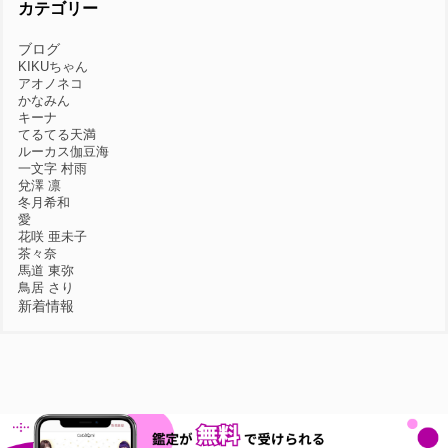
カテゴリー
ブログ
KIKUちゃん
アオノネコ
かなみん
キーナ
てるてる天満
ルーカス伽豆海
一文字 村雨
兌澤 凛
冬月希和
愛
花咲 亜未子
茶々奈
馬道 東弥
鳥居 さり
新着情報