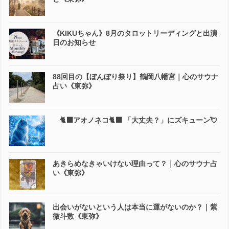
《KIKUちゃん》8月のタロットリーディングと出演
日のお知らせ
88回目の【ぼんぼり祭り】鶴岡八幡宮｜心のサウナ
占い《東弥》
🐈‍⬛アオノネコ🐈‍⬛ 「大丈夫？」にズキューン💘
あきらめなきゃいけない理由って？｜心のサウナ占
い《東弥》
出会いがないという人は本当に運がないのか？｜紫
微斗数《東弥》