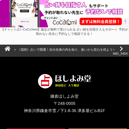
【チャット占いCoCoYomi】鑑定が無料で受けられる 占い師を目指す人もサポート 予約が
取れない先生に予約なしで相談できる！
>
《花咲》占いで開運！自分自身の内を知り、迷いから安心を得よう✨
IMG_5454
鎌倉ほしよみ堂
〒248-0005
神奈川県鎌倉市雪ノ下1-8-36 津多屋ビルB1F