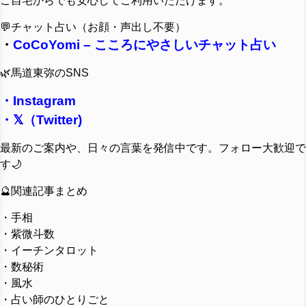
ご自宅からでも安心してご利用いただけます。
💬チャット占い（お顔・声出し不要）
・
CoCoYomi – こころにやさしいチャット占い
🌿馬道東弥のSNS
・
Instagram
・
𝕏（Twitter)
最新のご案内や、日々の言葉を発信中です。フォロー大歓迎で
す🌙
🔮関連記事まとめ
・手相
・紫微斗数
・イーチンタロット
・数秘術
・風水
・占い師のひとりごと