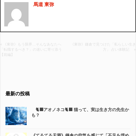
馬道 東弥
« 《東弥》もう限界…そんなあなたへ
《東弥》鎌倉で見つけた「私らしい生き
「転職するべき？」の迷いに寄り添う
方」 占い体験記 »
【前編】
最新の投稿
🐈‍⬛アオノネコ🐈‍⬛ 猫って、実は生き方の先生か
も？
《てるてる天満》鎌倉の空気を感じて「不足を埋め