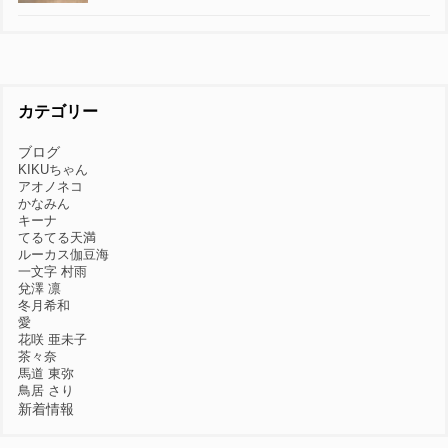
カテゴリー
ブログ
KIKUちゃん
アオノネコ
かなみん
キーナ
てるてる天満
ルーカス伽豆海
一文字 村雨
兌澤 凛
冬月希和
愛
花咲 亜未子
茶々奈
馬道 東弥
鳥居 さり
新着情報