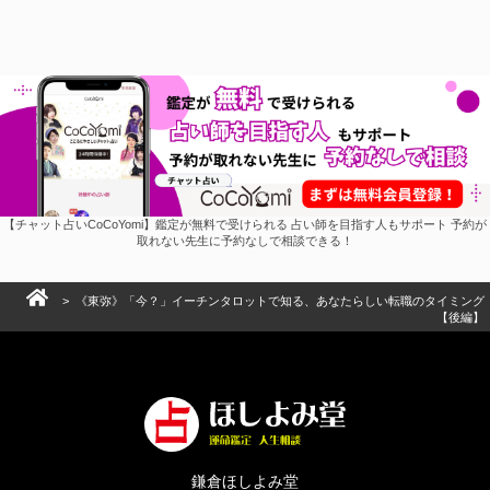
【チャット占いCoCoYomi】鑑定が無料で受けられる 占い師を目指す人もサポート 予約が
取れない先生に予約なしで相談できる！
> 《東弥》「今？」イーチンタロットで知る、あなたらしい転職のタイミング
【後編】
鎌倉ほしよみ堂