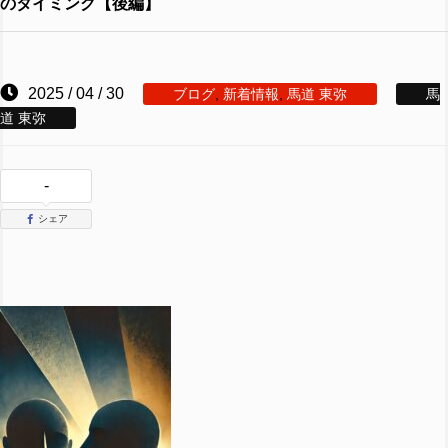
のタイミング【後編】
2025 / 04 / 30
ブログ
,
新着情報
,
馬道 東弥
馬
道 東弥
-
シェア