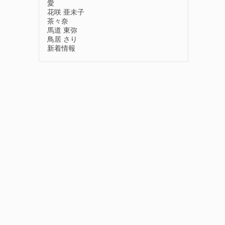
愛
花咲 亜未子
茶々奈
馬道 東弥
鳥居 さり
新着情報