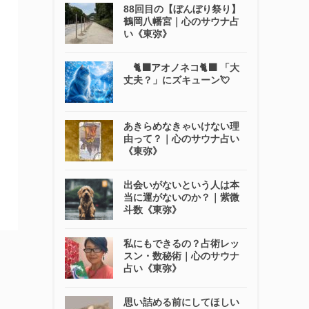
88回目の【ぼんぼり祭り】
鶴岡八幡宮｜心のサウナ占
い《東弥》
🐈‍⬛アオノネコ🐈‍⬛ 「大
丈夫？」にズキューン💘
あきらめなきゃいけない理
由って？｜心のサウナ占い
《東弥》
出会いがないという人は本
当に運がないのか？｜紫微
斗数《東弥》
私にもできるの？占術レッ
スン・数秘術｜心のサウナ
占い《東弥》
思い詰める前にしてほしい