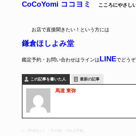
CoCoYomi ココヨミ
こころにやさし
お店で直接聞きたい！という方には
鎌倉ほしよみ堂
LINE
鑑定予約・お問い合わせはラインは
でどうぞ
この記事を書いた人
最新の記事
馬道 東弥
« 《手相占い》「爪の形」でみる手相