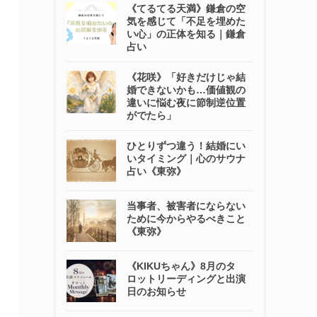
《てるてる天満》鎌倉の空
気を感じて「不足を埋めた
い心」の正体を知る｜鎌倉
占い
《花咲》「好きだけじゃ結
婚できないかも…価値観の
違いに悩む夜に節制逆位置
がでたら」
ひとりずつ違う！結婚にい
いタイミング｜心のサウナ
占い《東弥》
当事者、被害者にならない
ために今からやるべきこと
《東弥》
《KIKUちゃん》8月のタ
ロットリーディングと出演
日のお知らせ