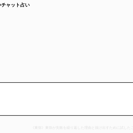
いチャット占い
《東弥》東弥が失敗を繰り返した理由と抜け出すために試したこ