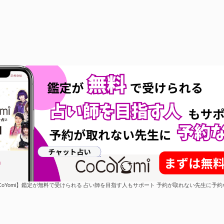
CoYomi】鑑定が無料で受けられる 占い師を目指す人もサポート 予約が取れない先生に予