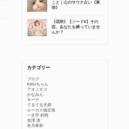
こと｜心のサウナ占い《東
弥》
《花咲》【ソード8】その
恋、あなたを縛っていませ
んか？
カテゴリー
ブログ
KIKUちゃん
アオノネコ
かなみん
キーナ
てるてる天満
ルーカス伽豆海
一文字 村雨
兌澤 凛
冬月希和