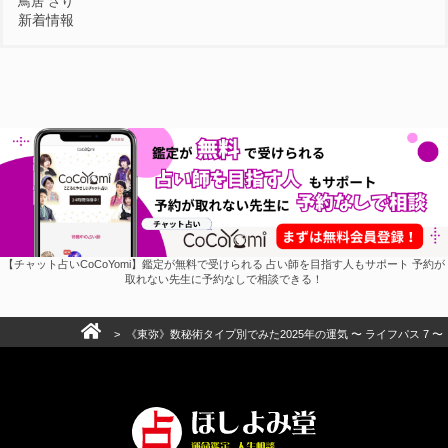
鳥居 さり
新着情報
【チャット占いCoCoYomi】鑑定が無料で受けられる 占い師を目指す人もサポート 予約が
取れない先生に予約なしで相談できる！
> 《東弥》数秘術タイプ別でみた2025年の運気 〜 ライフパス 7 〜