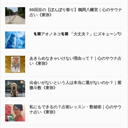
88回目の【ぼんぼり祭り】鶴岡八幡宮｜心のサウナ
占い《東弥》
🐈‍⬛アオノネコ🐈‍⬛ 「大丈夫？」にズキューン💘
あきらめなきゃいけない理由って？｜心のサウナ占
い《東弥》
出会いがないという人は本当に運がないのか？｜紫
微斗数《東弥》
私にもできるの？占術レッスン・数秘術｜心のサウ
ナ占い《東弥》