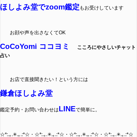
ほしよみ堂でzoom鑑定
もお受けしています
お顔や声を出さなくてOK
CoCoYomi ココヨミ
こころにやさしいチャット
占い
お店で直接聞きたい！という方には
鎌倉ほしよみ堂
LINE
鑑定予約・お問い合わせは
で簡単に。
☆*:.｡.✳︎.｡.:*☆・☆*:.｡.✳︎.｡.:*☆・☆*:.｡.✳︎.｡.:*☆・☆*:.｡.✳︎.｡.:*☆