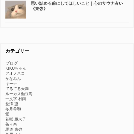
思い詰める前にしてほしいこと｜心のサウナ占い
《東弥》
カテゴリー
ブログ
KIKUちゃん
アオノネコ
かなみん
キーナ
てるてる天満
ルーカス伽豆海
一文字 村雨
兌澤 凛
冬月希和
愛
花咲 亜未子
茶々奈
馬道 東弥