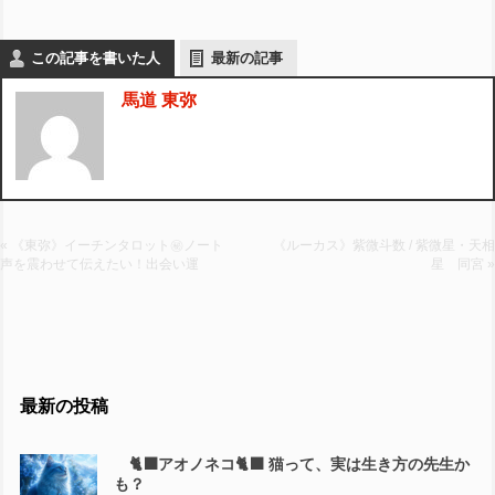
この記事を書いた人
最新の記事
馬道 東弥
« 《東弥》イーチンタロット㊙︎ノート
《ルーカス》紫微斗数 / 紫微星・天相
声を震わせて伝えたい！出会い運
星 同宮 »
最新の投稿
🐈‍⬛アオノネコ🐈‍⬛ 猫って、実は生き方の先生か
も？