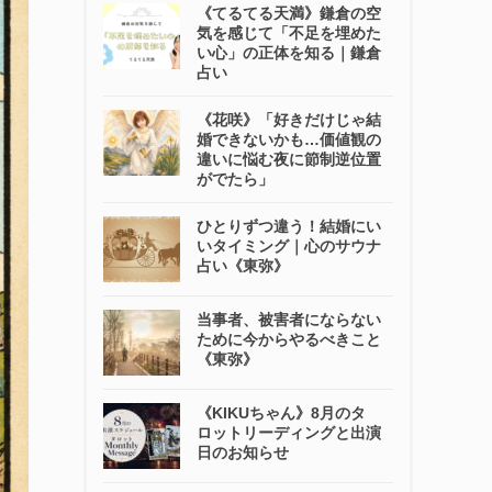
《てるてる天満》鎌倉の空
気を感じて「不足を埋めた
い心」の正体を知る｜鎌倉
占い
《花咲》「好きだけじゃ結
婚できないかも…価値観の
違いに悩む夜に節制逆位置
がでたら」
ひとりずつ違う！結婚にい
いタイミング｜心のサウナ
占い《東弥》
当事者、被害者にならない
ために今からやるべきこと
《東弥》
《KIKUちゃん》8月のタ
ロットリーディングと出演
日のお知らせ