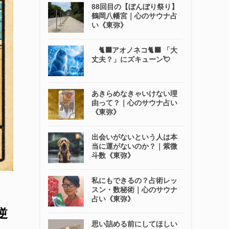
88回目の【ぼんぼり祭り】
鶴岡八幡宮｜心のサウナ占
い《東弥》
🐈‍⬛アオノネコ🐈‍⬛ 「大
丈夫？」にズキューン💘
あきらめなきゃいけない理
由って？｜心のサウナ占い
《東弥》
出会いがないという人は本
当に運がないのか？｜紫微
斗数《東弥》
私にもできるの？占術レッ
スン・数秘術｜心のサウナ
占い《東弥》
逆
思い詰める前にしてほしい