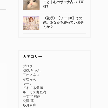
こと｜心のサウナ占い《東
弥》
《花咲》【ソード8】その
恋、あなたを縛っていませ
んか？
カテゴリー
ブログ
KIKUちゃん
アオノネコ
かなみん
キーナ
てるてる天満
ルーカス伽豆海
一文字 村雨
兌澤 凛
冬月希和