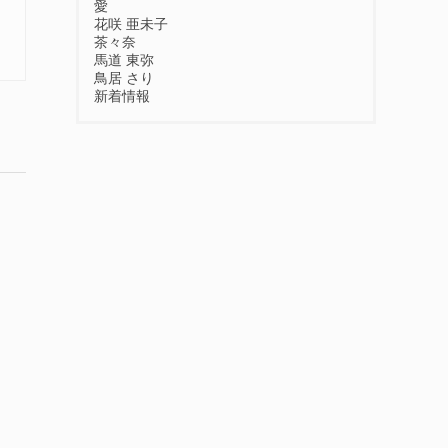
愛
花咲 亜未子
茶々奈
馬道 東弥
鳥居 さり
新着情報