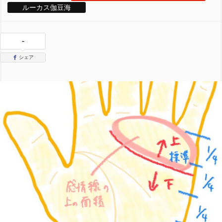
ルーカス伽豆海
-
シェア