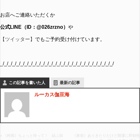
お店へご連絡いただくか
公式
LINE
（
ID
：
@026zrzno
）
や
【ツイッター】
でもご予約受け付けています。
_/_/_/_/_/_/_/_/_/_/_/_/_/_/_/_/_/_/_/_/_/_/_/_/_/_/_/_/
この記事を書いた人
最新の記事
ルーカス伽豆海
« 《村雨》ちょっと待って！ 結ぶ前
《東弥》ありきたりだけど開運に即効性