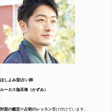
ほしよみ堂
/
占い師
ルーカス伽豆海（かずみ）
対面の鑑定
や
占術のレッスン
受け付けています。