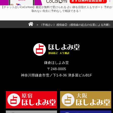
【チャット占いCoCoYomi】鑑定が無料で受けられる 占い師を目指す人もサポート 予約が
取れない先生に予約なしで相談できる！
> 《手相占い》感情線②（感情線の起点の位置による判断）
鎌倉ほしよみ堂
〒248-0005
神奈川県鎌倉市雪ノ下1-8-36 津多屋ビルB1F