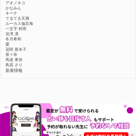
アオノネコ
かなみん
キーナ
てるてる天満
ルーカス伽豆海
一文字 村雨
兌澤 凛
冬月希和
愛
花咲 亜未子
茶々奈
馬道 東弥
鳥居 さり
新着情報