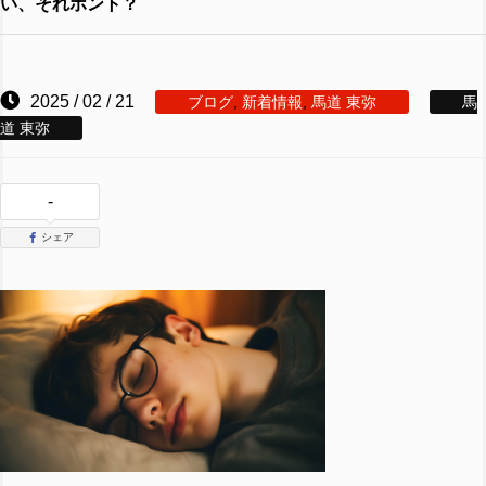
い、それホント？
2025 / 02 / 21
ブログ
,
新着情報
,
馬道 東弥
馬
道 東弥
-
シェア