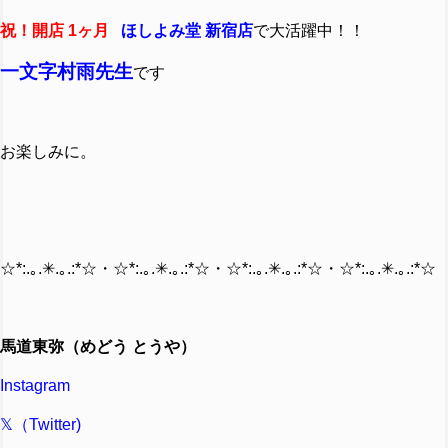
祝！開店 1ヶ月
ほしよみ堂 新宿店
で大活躍中！！
一文字村雨先生
です
お楽しみに。
☆*:.｡.✳︎.｡.:*☆・☆*:.｡.✳︎.｡.:*☆・☆*:.｡.✳︎.｡.:*☆・☆*:.｡.✳︎.｡.:*☆
馬道東弥（めどう とうや）
Instagram
𝕏（Twitter)