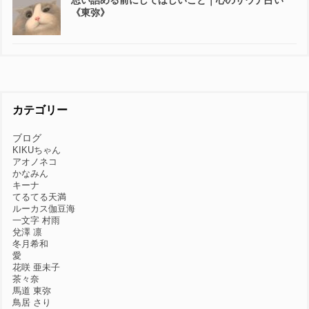
思い詰める前にしてほしいこと｜心のサウナ占い
《東弥》
カテゴリー
ブログ
KIKUちゃん
アオノネコ
かなみん
キーナ
てるてる天満
ルーカス伽豆海
一文字 村雨
兌澤 凛
冬月希和
愛
花咲 亜未子
茶々奈
馬道 東弥
鳥居 さり