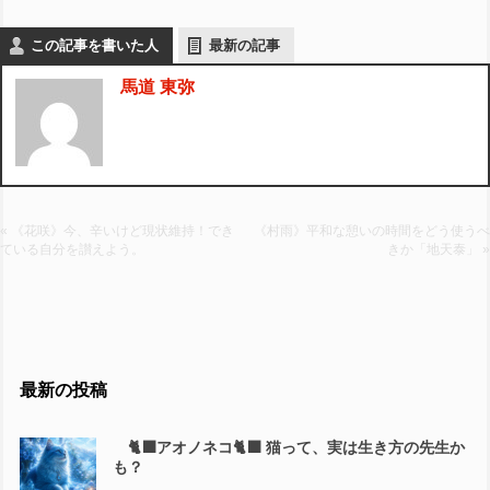
この記事を書いた人
最新の記事
馬道 東弥
« 《花咲》今、辛いけど現状維持！でき
《村雨》平和な憩いの時間をどう使うべ
ている自分を讃えよう。
きか「地天泰」 »
最新の投稿
🐈‍⬛アオノネコ🐈‍⬛ 猫って、実は生き方の先生か
も？