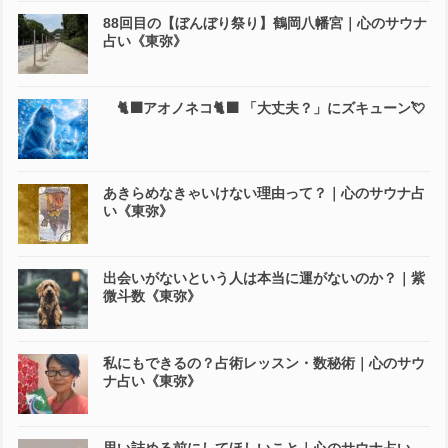
88回目の【ぼんぼり祭り】鶴岡八幡宮｜心のサウナ
占い《東弥》
🐈‍⬛アオノネコ🐈‍⬛ 「大丈夫？」にズキューン💘
あきらめなきゃいけない理由って？｜心のサウナ占
い《東弥》
出会いがないという人は本当に運がないのか？｜紫
微斗数《東弥》
私にもできるの？占術レッスン・数秘術｜心のサウ
ナ占い《東弥》