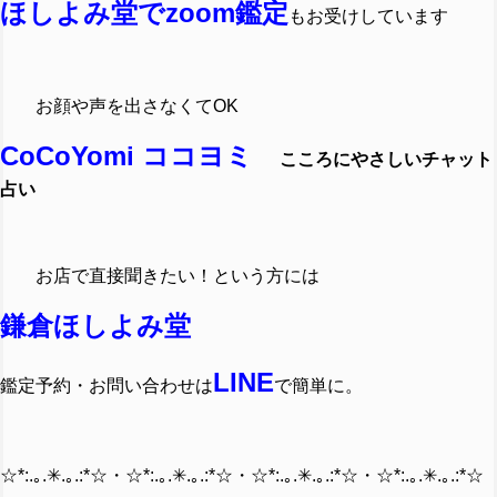
ほしよみ堂でzoom鑑定
もお受けしています
お顔や声を出さなくてOK
CoCoYomi ココヨミ
こころにやさしいチャット
占い
お店で直接聞きたい！という方には
鎌倉ほしよみ堂
LINE
鑑定予約・お問い合わせは
で簡単に。
☆*:.｡.✳︎.｡.:*☆・☆*:.｡.✳︎.｡.:*☆・☆*:.｡.✳︎.｡.:*☆・☆*:.｡.✳︎.｡.:*☆