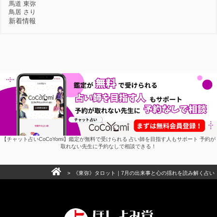
馬道 東弥
鳥居 さり
新着情報
【チャット占いCoCoYomi】鑑定が無料で受けられる 占い師を目指す人もサポート 予約が
取れない先生に予約なしで相談できる！
> 《東弥》タロット｜7月の出来事と心の揺れを読み解く占い