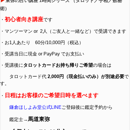
▶︎
東弥の占い講座 1時間シリーズ （タロット／手相／数秘
術）
初心者向き講座
・
です
・マンツーマン or 2人（ご友人と一緒など）で受講できます
・お1人あたり 60分/10,000円（税込）
・受講当日に現金 or PayPay でお支払い
・受講後に
タロットカードお持ち帰りご希望
の場合は
タロットカード代
2,000円（現金払いのみ）が別途必要
で
す。
日程はお客様のご希望日時を選べます
・
鎌倉ほしよみ堂公式LINE
ご登録後に鑑定予約から
馬道東弥
鑑定士→