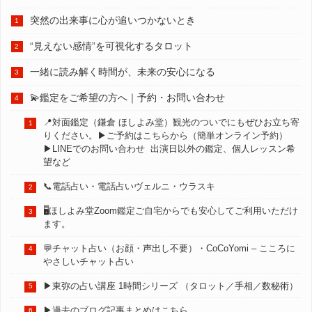
突然の出来事に心が追いつかないとき
“見えない感情”を可視化するタロット
一緒に読み解く時間が、未来の安心になる
💫鑑定をご希望の方へ｜予約・お問い合わせ
📍対面鑑定（鎌倉 ほしよみ堂）観光のついでにもぜひお立ち寄
りください。▶︎ご予約はこちらから（簡単オンライン予約）
▶︎LINEでのお問い合わせ 出演日以外の鑑定、個人レッスン希
望など
📞電話占い・電話占いヴェルニ・ウラスキ
🖥️ほしよみ堂Zoom鑑定ご自宅からでも安心してご利用いただけ
ます。
💬チャット占い（お顔・声出し不要）・CoCoYomi – こころに
やさしいチャット占い
▶︎東弥の占い講座 1時間シリーズ （タロット／手相／数秘術）
▶︎過去のブログ記事まとめはこちら