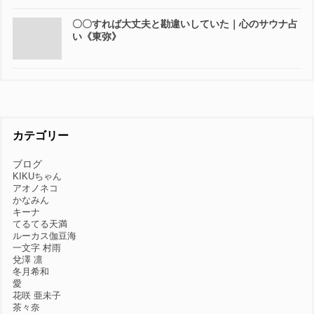
〇〇すれば大丈夫と勘違いしていた｜心のサウナ占
い《東弥》
カテゴリー
ブログ
KIKUちゃん
アオノネコ
かなみん
キーナ
てるてる天満
ルーカス伽豆海
一文字 村雨
兌澤 凛
冬月希和
愛
花咲 亜未子
茶々奈