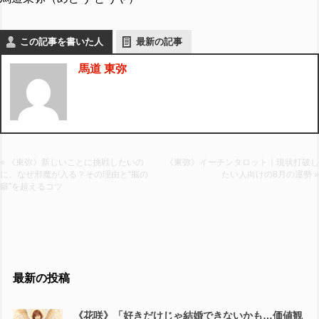
この記事を書いた人
最新の記事
馬道 東弥
« 《東弥》新しいことに挑戦したいの
《東弥》イーチンタロット｜現状打破し
に、なぜ邪魔が入る？その理由と“脳の
たい人向けの8月の運勢 »
癖”を超えるコツ
最新の投稿
《花咲》「好きだけじゃ結婚できないかも…価値観