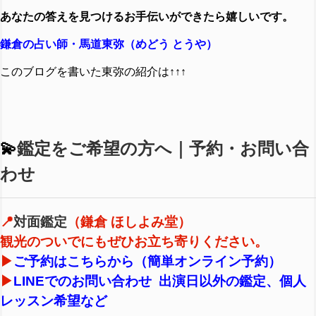
あなたの答えを見つけるお手伝いができたら嬉しいです。
鎌倉の占い師・馬道東弥（めどう とうや）
このブログ
を
書
い
た
東
弥
の
紹介
は↑↑↑
💫
鑑定をご希望の方へ｜予約・お問い合
わせ
📍
対面鑑定
（鎌倉 ほしよみ堂）
観光のついでにもぜひお立ち寄りください。
▶︎
ご予約はこちらから（簡単オンライン予約）
▶︎
LINEでのお問い合わせ 出演日以外の鑑定、個人
レッスン希望など