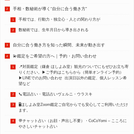
手相・数秘術が導く“自分に合う働き方”
手相では、行動力・独立心・人との関わり方が
数秘術では、生年月日から導き出される
自分に合う働き方を知った瞬間、未来が動き出す
💫鑑定をご希望の方へ｜予約・お問い合わせ
📍対面鑑定（鎌倉 ほしよみ堂）観光のついでにもぜひお立ち寄
りください。▶︎ご予約はこちらから（簡単オンライン予約）
▶︎LINEでのお問い合わせ 出演日以外の鑑定、個人レッスン希
望など
📞電話占い・電話占いヴェルニ・ウラスキ
🖥️ほしよみ堂Zoom鑑定ご自宅からでも安心してご利用いただけ
ます。
💬チャット占い（お顔・声出し不要）・CoCoYomi – こころに
やさしいチャット占い