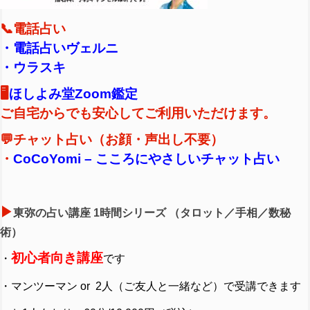
📞電話占い
・
電話占いヴェルニ
・
ウラスキ
🖥️
ほしよみ堂Zoom鑑定
ご自宅からでも安心してご利用いただけます。
💬チャット占い（お顔・声出し不要）
・
CoCoYomi – こころにやさしいチャット占い
▶︎
東弥の占い講座 1時間シリーズ （タロット／手相／数秘
術）
初心者向き講座
・
です
・マンツーマン or 2人（ご友人と一緒など）で受講できます