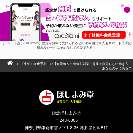
【チャット占いCoCoYomi】鑑定が無料で受けられる 占い師を目指す人もサポート 予約が
取れない先生に予約なしで相談できる！
> 《東弥》鎌倉手相占い【知能線＆生命線】副業・起業で自分らしい働き方｜
あなたの手にある？
鎌倉ほしよみ堂
〒248-0005
神奈川県鎌倉市雪ノ下1-8-36 津多屋ビルB1F