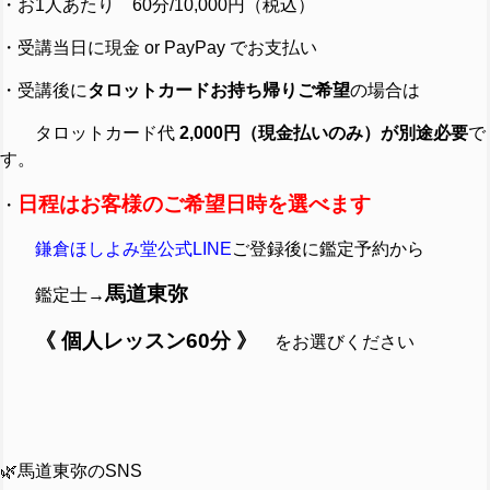
・お1人あたり 60分/10,000円（税込）
・受講当日に現金 or PayPay でお支払い
・受講後に
タロットカードお持ち帰りご希望
の場合は
タロットカード代
2,000円（現金払いのみ）が別途必要
で
す。
日程はお客様のご希望日時を選べます
・
鎌倉ほしよみ堂公式LINE
ご登録後に鑑定予約から
馬道東弥
鑑定士→
《 個人レッスン60分 》
をお選びください
🌿馬道東弥のSNS