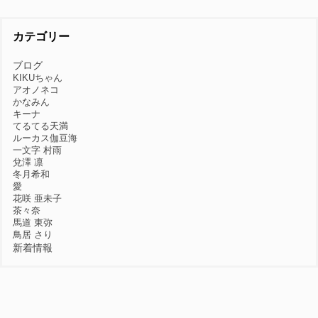
カテゴリー
ブログ
KIKUちゃん
アオノネコ
かなみん
キーナ
てるてる天満
ルーカス伽豆海
一文字 村雨
兌澤 凛
冬月希和
愛
花咲 亜未子
茶々奈
馬道 東弥
鳥居 さり
新着情報