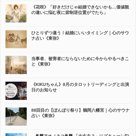
《花咲》「好きだけじゃ結婚できないかも…価値観
の違いに悩む夜に節制逆位置がでたら」
ひとりずつ違う！結婚にいいタイミング｜心のサウ
ナ占い《東弥》
当事者、被害者にならないために今からやるべきこ
と《東弥》
《KIKUちゃん》8月のタロットリーディングと出演
日のお知らせ
88回目の【ぼんぼり祭り】鶴岡八幡宮｜心のサウナ
占い《東弥》
🐈‍⬛アオノネコ🐈‍⬛ 「大丈夫？」にズキューン💘