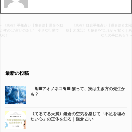
« 《東弥》手相占い【生命線】運命を動
《東弥》鎌倉手相占い【運命線＆太陽
かすのは“占いのあと”｜小さな行動で
線】未来設計と使命を“これから”描く｜あ
OK！
なたの手にある？ »
最新の投稿
🐈‍⬛アオノネコ🐈‍⬛ 猫って、実は生き方の先生か
も？
《てるてる天満》鎌倉の空気を感じて「不足を埋め
たい心」の正体を知る｜鎌倉 占い