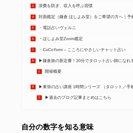
浪費を防ぎ、収入を呼ぶ習慣
対面鑑定（鎌倉 ほしよみ堂）をご希望の方へ｜予
・電話占いヴェルニ
・ほしよみ堂Zoom鑑定
・CoCoYomi – こころにやさしいチャット占い
▶︎鎌倉旅の新定番！20分でタロット占い師になれ
開催概要
▶︎東弥の占い講座 1時間シリーズ （タロット／手
▶︎過去のブログ記事まとめはこちら
自分の数字を知る意味