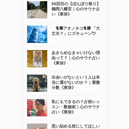
88回目の【ぼんぼり祭り】
鶴岡八幡宮｜心のサウナ占
い《東弥》
🐈‍⬛アオノネコ🐈‍⬛ 「大
丈夫？」にズキューン💘
あきらめなきゃいけない理
由って？｜心のサウナ占い
《東弥》
出会いがないという人は本
当に運がないのか？｜紫微
斗数《東弥》
私にもできるの？占術レッ
スン・数秘術｜心のサウナ
占い《東弥》
思い詰める前にしてほしい