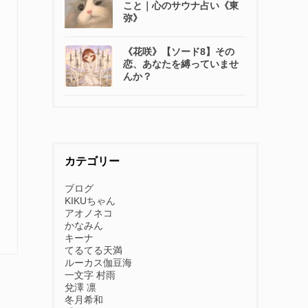
こと｜心のサウナ占い《東
弥》
《花咲》【ソード8】その
恋、あなたを縛っていませ
んか？
カテゴリー
ブログ
KIKUちゃん
アオノネコ
かなみん
キーナ
てるてる天満
ルーカス伽豆海
一文字 村雨
兌澤 凛
冬月希和