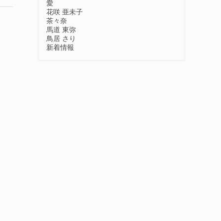
愛
花咲 亜未子
茶々奈
馬道 東弥
鳥居 さり
新着情報