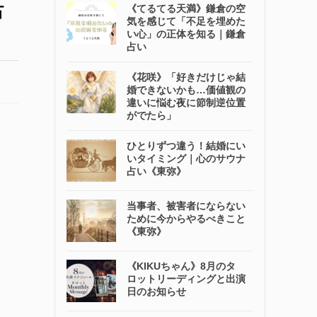
占
《てるてる天満》鎌倉の空
気を感じて「不足を埋めた
い心」の正体を知る｜鎌倉
占い
《花咲》「好きだけじゃ結
婚できないかも…価値観の
違いに悩む夜に節制逆位置
がでたら」
ひとりずつ違う！結婚にい
いタイミング｜心のサウナ
占い《東弥》
当事者、被害者にならない
ために今からやるべきこと
《東弥》
《KIKUちゃん》8月のタ
ロットリーディングと出演
日のお知らせ