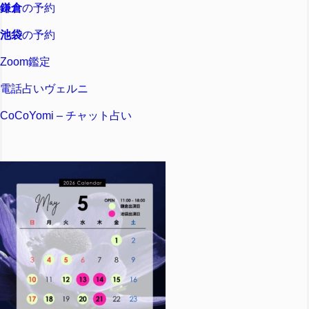
鎌倉
の予約
池袋
の予約
Zoom鑑定
電話占いヴェルニ
CoCoYomi – チャット占い