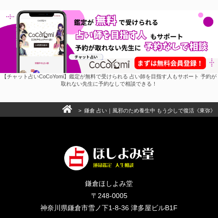
【チャット占いCoCoYomi】鑑定が無料で受けられる 占い師を目指す人もサポート 予約が
取れない先生に予約なしで相談できる！
> 鎌倉 占い｜風邪のため養生中 もう少しで復活《東弥》
鎌倉ほしよみ堂
〒248-0005
神奈川県鎌倉市雪ノ下1-8-36 津多屋ビルB1F