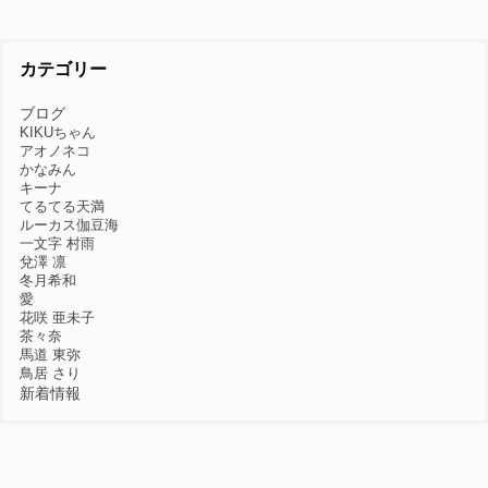
カテゴリー
ブログ
KIKUちゃん
アオノネコ
かなみん
キーナ
てるてる天満
ルーカス伽豆海
一文字 村雨
兌澤 凛
冬月希和
愛
花咲 亜未子
茶々奈
馬道 東弥
鳥居 さり
新着情報