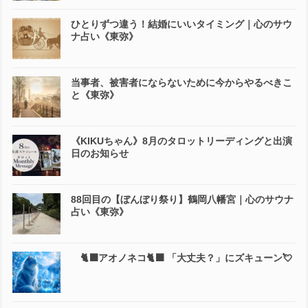
ひとりずつ違う！結婚にいいタイミング｜心のサウ
ナ占い《東弥》
当事者、被害者にならないために今からやるべきこ
と《東弥》
《KIKUちゃん》8月のタロットリーディングと出演
日のお知らせ
88回目の【ぼんぼり祭り】鶴岡八幡宮｜心のサウナ
占い《東弥》
🐈‍⬛アオノネコ🐈‍⬛ 「大丈夫？」にズキューン💘