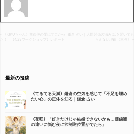
« 《KIKUちゃん》無条件の愛はすごかっ
鎌倉 占い｜人間関係の悩み 話を聞いても
た！！【4/29ワークショップ】レポート
らえない理由《東弥》 »
最新の投稿
《てるてる天満》鎌倉の空気を感じて「不足を埋め
たい心」の正体を知る｜鎌倉 占い
《花咲》「好きだけじゃ結婚できないかも…価値観
の違いに悩む夜に節制逆位置がでたら」