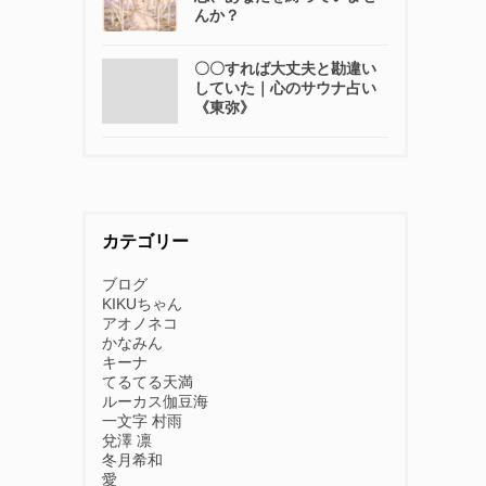
んか？
〇〇すれば大丈夫と勘違い
していた｜心のサウナ占い
《東弥》
カテゴリー
ブログ
KIKUちゃん
アオノネコ
かなみん
キーナ
てるてる天満
ルーカス伽豆海
一文字 村雨
兌澤 凛
冬月希和
愛