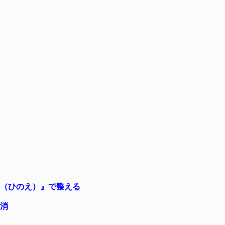
丙（ひのえ）』で整える
解消