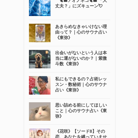
🐈‍⬛アオノネコ🐈‍⬛ 「大
丈夫？」にズキューン💘
あきらめなきゃいけない理
由って？｜心のサウナ占い
《東弥》
出会いがないという人は本
当に運がないのか？｜紫微
斗数《東弥》
私にもできるの？占術レッ
スン・数秘術｜心のサウナ
占い《東弥》
思い詰める前にしてほしい
こと｜心のサウナ占い《東
弥》
《花咲》【ソード8】その
恋、あなたを縛っていませ