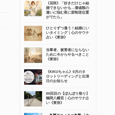
《花咲》「好きだけじゃ結
婚できないかも…価値観の
違いに悩む夜に節制逆位置
がでたら」
ひとりずつ違う！結婚にい
いタイミング｜心のサウナ
占い《東弥》
当事者、被害者にならない
ために今からやるべきこと
《東弥》
《KIKUちゃん》8月のタ
ロットリーディングと出演
日のお知らせ
88回目の【ぼんぼり祭り】
鶴岡八幡宮｜心のサウナ占
い《東弥》