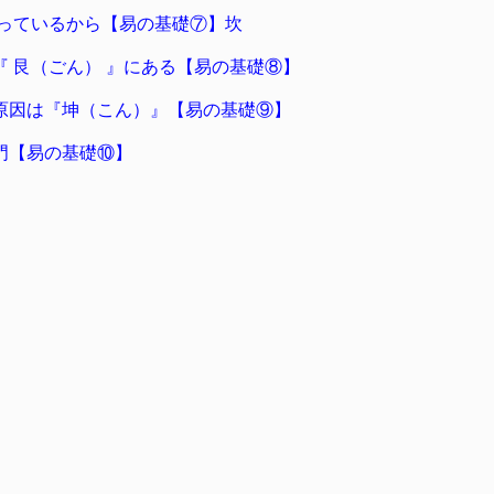
作っているから【易の基礎⑦】坎
 艮（ごん） 』にある【易の基礎⑧】
原因は『坤（こん）』【易の基礎⑨】
門【易の基礎⑩】