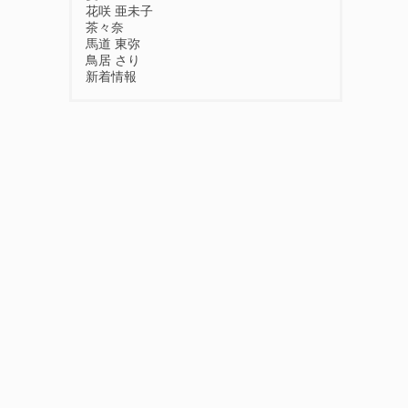
花咲 亜未子
茶々奈
馬道 東弥
鳥居 さり
新着情報