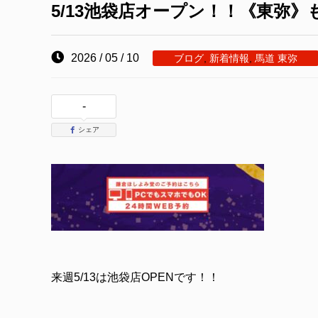
5/13池袋店オープン！！《東弥
2026 / 05 / 10
ブログ
,
新着情報
,
馬道 東弥
-
シェア
来週5/13は池袋店OPENです！！